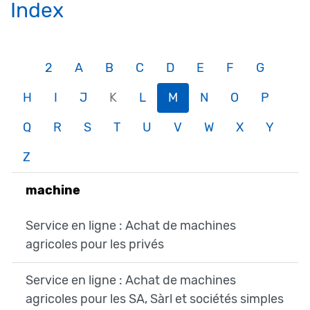
Index
2
A
B
C
D
E
F
G
H
I
J
K
L
M
N
O
P
Q
R
S
T
U
V
W
X
Y
Z
machine
Service en ligne : Achat de machines
agricoles pour les privés
Service en ligne : Achat de machines
agricoles pour les SA, Sàrl et sociétés simples