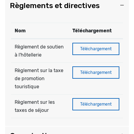
Règlements et directives
Nom
Téléchargement
Règlement de soutien
Règlement de soutien à l'hôt
Téléchargement
à l'hôtellerie
Règlement sur la taxe
Règlement sur la taxe de pr
Téléchargement
de promotion
touristique
Règlement sur les
Règlement sur les taxes de 
Téléchargement
taxes de séjour