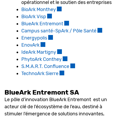
opérationnel et le soutien des entreprises
BioArk Monthey
Ce lien externe va ouvrir une
BioArk Visp
Ce lien externe va ouvrir une nou
BlueArk Entremont
Ce lien externe va ouvrir
Campus santé-SpArk / Pôle Santé
Ce lien ex
Energypolis
Ce lien externe va ouvrir une nou
EnovArk
Ce lien externe va ouvrir une nouvel
IdeArk Martigny
Ce lien externe va ouvrir un
PhytoArk Conthey
Ce lien externe va ouvrir 
S.M.A.R.T. Confluence
Ce lien externe va ouv
TechnoArk Sierre
Ce lien externe va ouvrir u
BlueArk Entremont SA
Le pôle d'innovation BlueArk Entremont est un
acteur clé de l'écosystème de l'eau, destiné à
stimuler l'émergence de solutions innovantes,