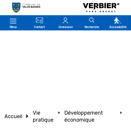
Kopfzeile
Menu
Contact
Connexion
Recherche
Accessibilité
Vie
Développement
I
Accueil
pratique
économique
s