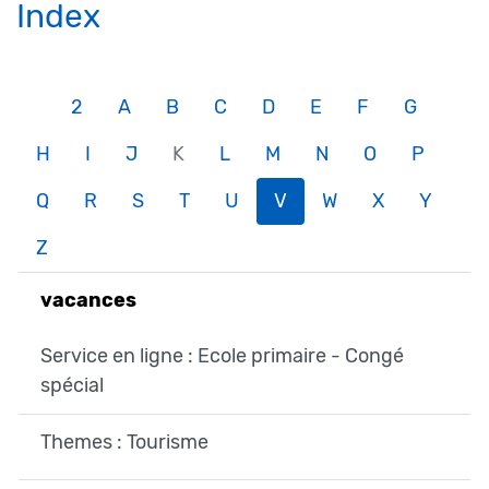
Index
2
A
B
C
D
E
F
G
H
I
J
K
L
M
N
O
P
Q
R
S
T
U
V
W
X
Y
Z
vacances
Service en ligne : Ecole primaire - Congé
spécial
Themes : Tourisme