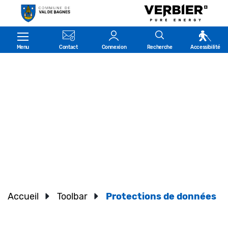
Kopfzeile
Menu
Contact
Connexion
Recherche
Accessibilité
Accueil
Toolbar
Protections de données
(s