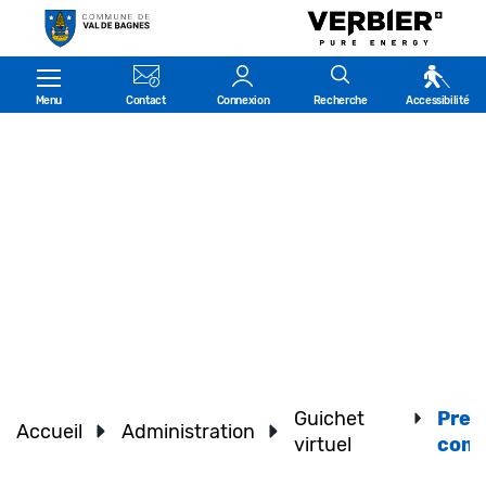
Kopfzeile
Menu
Contact
Connexion
Recherche
Accessibilité
Guichet
Pres
Accueil
Administration
virtuel
com